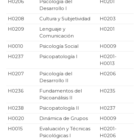
H0206
Psicología del
H0201
Desarrollo I
H0208
Cultura y Subjetividad
H0203
H0209
Lenguaje y
H0201
Comunicación
H0010
Psicología Social
H0009
H0237
Psicopatología I
H0201-
H0013
H0207
Psicología del
H0206
Desarrollo II
H0236
Fundamentos del
H0235
Psicoanálisis II
H0238
Psicopatología II
H0237
H0020
Dinámica de Grupos
H0009
H0015
Evaluación y Técnicas
H0201-
Psicológicas I
H0206