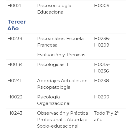
H0021
Psicosociología
H0009
Educacional
Tercer
Año
H0239
Psicoanálisis: Escuela
H0236-
Francesa
H0209
Evaluación y Técnicas
H0018
Psicológicas II
H0015-
H0236
H0241
Abordajes Actuales en
H0238
Psicopatología
H0023
Psicología
H0200
Organizacional
H0243
Observación y Práctica
Todo 1º y 2º
Profesional I: Abordaje
año
Socio-educacional