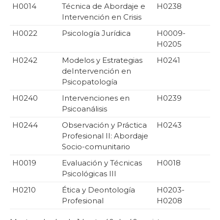
H0014
Técnica de Abordaje e
H0238
Intervención en Crisis
H0022
Psicología Jurídica
H0009-
H0205
H0242
Modelos y Estrategias
H0241
deIntervención en
Psicopatología
H0240
Intervenciones en
H0239
Psicoanálisis
H0244
Observación y Práctica
H0243
Profesional II: Abordaje
Socio-comunitario
H0019
Evaluación y Técnicas
H0018
Psicológicas III
H0210
Ética y Deontología
H0203-
Profesional
H0208