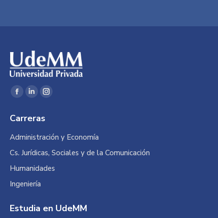
Encuéntranos en:
Facebook
Linkedin
Instagram
page
page
page
Carreras
opens
opens
opens
in
in
in
Administración y Economía
new
new
new
Cs. Jurídicas, Sociales y de la Comunicación
window
window
window
Humanidades
Ingeniería
Estudia en UdeMM