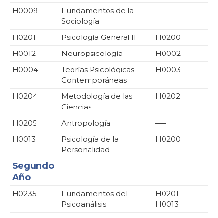
H0009
Fundamentos de la
—–
Sociología
H0201
Psicología General II
H0200
H0012
Neuropsicología
H0002
H0004
Teorías Psicológicas
H0003
Contemporáneas
H0204
Metodología de las
H0202
Ciencias
H0205
Antropología
—–
H0013
Psicología de la
H0200
Personalidad
Segundo
Año
H0235
Fundamentos del
H0201-
Psicoanálisis I
H0013