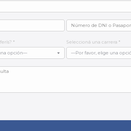
erís? *
Seleccioná una carrera *