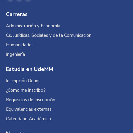
Facebook
Linkedin
Instagram
page
page
page
Carreras
opens
opens
opens
in
in
in
Administración y Economía
new
new
new
Cs. Jurídicas, Sociales y de la Comunicación
window
window
window
Humanidades
Ingeniería
Estudia en UdeMM
Inscripción Online
¿Cómo me inscribo?
Requisitos de Inscripción
Equivalencias externas
Calendario Académico