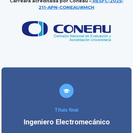
Carreara acreditada por Coneau –
RESFC-2025-
211-APN-CONEAU#MCH
Título final
Ingeniero Electromecánico