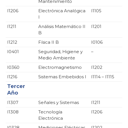
Mantenimiento
I1206
Electrónica Analógica
I1105
I
I1211
Análisis Matemático II
I1201
B
I1212
Física II B
I0106
I0401
Seguridad, Higiene y
–
Medio Ambiente
I0360
Electromagnetismo
I1202
I1216
Sistemas Embebidos I
I1114 – I1115
Tercer
Año
I1307
Señales y Sistemas
I1211
I1308
Tecnología
I1206
Electrónica
I0328
Mediciones Eléctricas
I1202