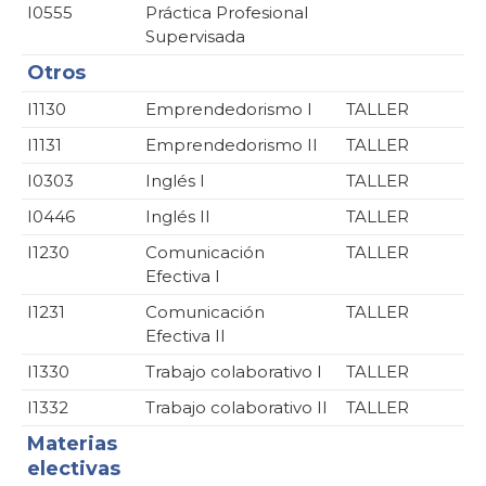
I0555
Práctica Profesional
Supervisada
Otros
I1130
Emprendedorismo I
TALLER
I1131
Emprendedorismo II
TALLER
I0303
Inglés I
TALLER
I0446
Inglés II
TALLER
I1230
Comunicación
TALLER
Efectiva I
I1231
Comunicación
TALLER
Efectiva II
I1330
Trabajo colaborativo I
TALLER
I1332
Trabajo colaborativo II
TALLER
Materias
electivas