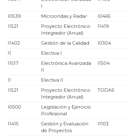
I
I0539
Microondas y Radar
I0465
I1521
Proyecto Electrónico
I1419
Integrador (Anual)
I1402
Gestión de la Calidad
I0304
I1
Electiva I
I1517
Electrónica Avanzada
I1504
II
I1
Electiva II
I1521
Proyecto Electrónico
TODAS
Integrador (Anual)
I0500
Legislación y Ejercicio
Profesional
I1415
Gestión y Evaluación
I1103
de Proyectos