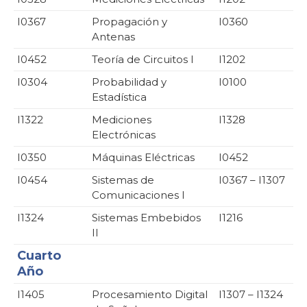
I0367
Propagación y
I0360
Antenas
I0452
Teoría de Circuitos I
I1202
I0304
Probabilidad y
I0100
Estadística
I1322
Mediciones
I1328
Electrónicas
I0350
Máquinas Eléctricas
I0452
I0454
Sistemas de
I0367 – I1307
Comunicaciones I
I1324
Sistemas Embebidos
I1216
II
Cuarto
Año
I1405
Procesamiento Digital
I1307 – I1324