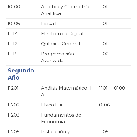
I0100
Álgebra y Geometría
I1101
Analítica
I0106
Física I
I1101
I1114
Electrónica Digital
–
I1112
Química General
I1101
I1115
Programación
I1102
Avanzada
Segundo
Año
I1201
Análisis Matemático II
I1101 – I0100
A
I1202
Física II A
I0106
I1203
Fundamentos de
–
Economía
I1205
Instalación y
I1105