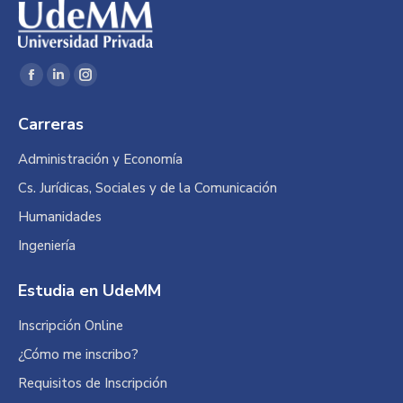
Encuéntranos en:
Facebook
Linkedin
Instagram
page
page
page
Carreras
opens
opens
opens
in
in
in
Administración y Economía
new
new
new
Cs. Jurídicas, Sociales y de la Comunicación
window
window
window
Humanidades
Ingeniería
Estudia en UdeMM
Inscripción Online
¿Cómo me inscribo?
Requisitos de Inscripción