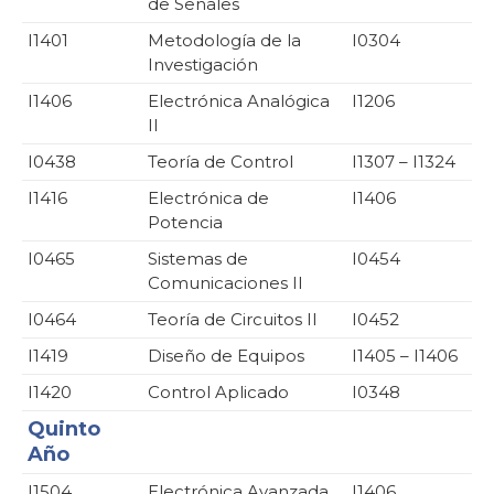
de Señales
I1401
Metodología de la
I0304
Investigación
I1406
Electrónica Analógica
I1206
II
I0438
Teoría de Control
I1307 – I1324
I1416
Electrónica de
I1406
Potencia
I0465
Sistemas de
I0454
Comunicaciones II
I0464
Teoría de Circuitos II
I0452
I1419
Diseño de Equipos
I1405 – I1406
I1420
Control Aplicado
I0348
Quinto
Año
I1504
Electrónica Avanzada
I1406