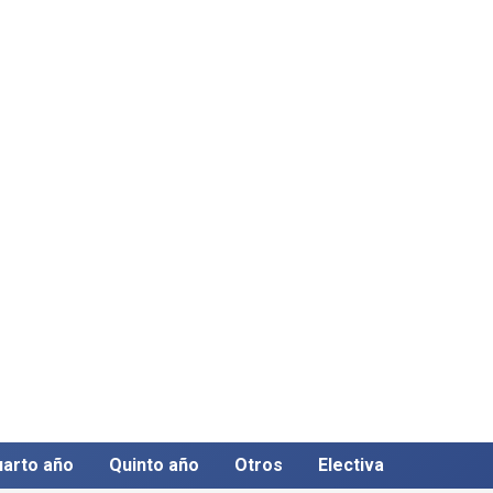
arto año
Quinto año
Otros
Electiva