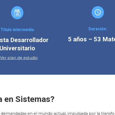
Duración:
Título intermedio
5 años – 53 Mat
ista Desarrollador
Universitario
+
Ver plan de estudio
ía en Sistemas?
s demandadas en el mundo actual, impulsada por la transfo