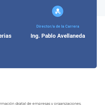
Director/a de la Carrera
erias
Ing. Pablo Avellaneda
rmación digital de empresas y organizaciones.