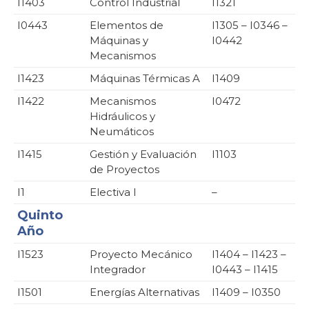
I1403
Control Industrial
I1321
I0443
Elementos de
I1305 – I0346 –
Máquinas y
I0442
Mecanismos
I1423
Máquinas Térmicas A
I1409
I1422
Mecanismos
I0472
Hidráulicos y
Neumáticos
I1415
Gestión y Evaluación
I1103
de Proyectos
I1
Electiva I
–
Quinto
Año
I1523
Proyecto Mecánico
I1404 – I1423 –
Integrador
I0443 – I1415
I1501
Energías Alternativas
I1409 – I0350