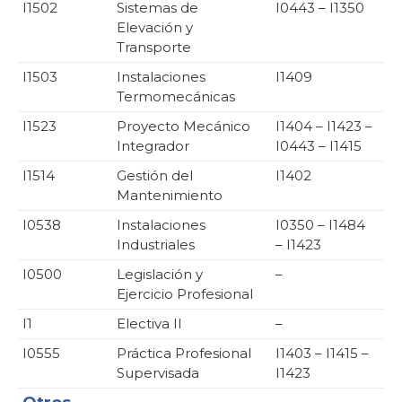
I1502
Sistemas de
I0443 – I1350
Elevación y
Transporte
I1503
Instalaciones
I1409
Termomecánicas
I1523
Proyecto Mecánico
I1404 – I1423 –
Integrador
I0443 – I1415
I1514
Gestión del
I1402
Mantenimiento
I0538
Instalaciones
I0350 – I1484
Industriales
– I1423
I0500
Legislación y
–
Ejercicio Profesional
I1
Electiva II
–
I0555
Práctica Profesional
I1403 – I1415 –
Supervisada
I1423