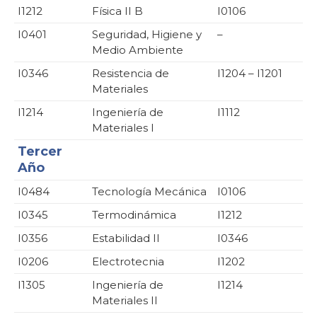
I1212
Física II B
I0106
I0401
Seguridad, Higiene y
–
Medio Ambiente
I0346
Resistencia de
I1204 – I1201
Materiales
I1214
Ingeniería de
I1112
Materiales I
Tercer
Año
I0484
Tecnología Mecánica
I0106
I0345
Termodinámica
I1212
I0356
Estabilidad II
I0346
I0206
Electrotecnia
I1202
I1305
Ingeniería de
I1214
Materiales II