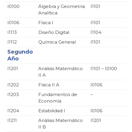
I0100
Álgebra y Geometría
I1101
Analítica
I0106
Física I
I1101
I1113
Diseño Digital
I1104
I1112
Química General
I1101
Segundo
Año
I1201
Análisis Matemático
I1101 – I0100
II A
I1202
Física II A
I0106
I1203
Fundamentos de
–
Economía
I1204
Estabilidad I
I0106
I1211
Análisis Matemático
I1201
II B