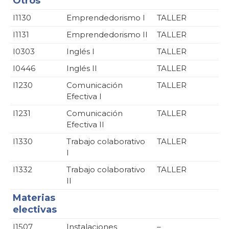
Otros
I1130
Emprendedorismo I
TALLER
I1131
Emprendedorismo II
TALLER
I0303
Inglés I
TALLER
I0446
Inglés II
TALLER
I1230
Comunicación
TALLER
Efectiva I
I1231
Comunicación
TALLER
Efectiva II
I1330
Trabajo colaborativo
TALLER
I
I1332
Trabajo colaborativo
TALLER
II
Materias
electivas
I1507
Instalaciones
–