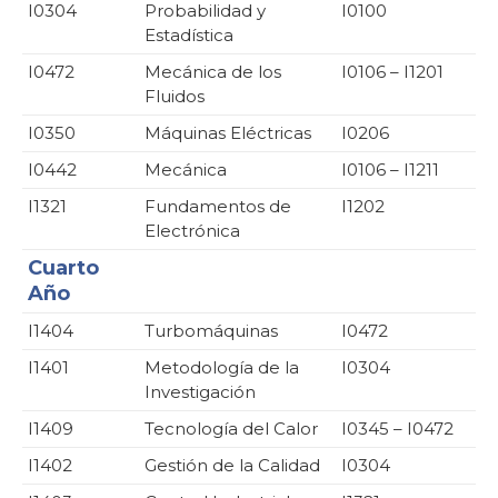
I0304
Probabilidad y
I0100
Estadística
I0472
Mecánica de los
I0106 – I1201
Fluidos
I0350
Máquinas Eléctricas
I0206
I0442
Mecánica
I0106 – I1211
I1321
Fundamentos de
I1202
Electrónica
Cuarto
Año
I1404
Turbomáquinas
I0472
I1401
Metodología de la
I0304
Investigación
I1409
Tecnología del Calor
I0345 – I0472
I1402
Gestión de la Calidad
I0304