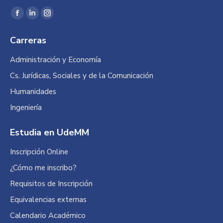
Encuéntranos en:
Facebook
Linkedin
Instagram
page
page
page
Carreras
opens
opens
opens
in
in
in
Administración y Economía
new
new
new
Cs. Jurídicas, Sociales y de la Comunicación
window
window
window
Humanidades
Ingeniería
Estudia en UdeMM
Inscripción Online
¿Cómo me inscribo?
Requisitos de Inscripción
Equivalencias externas
Calendario Académico