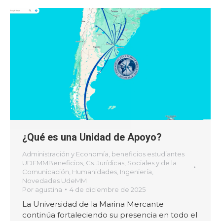
¿Qué es una Unidad de Apoyo?
Administración y Economía
,
beneficios estudiantes
UDEMMBeneficios
,
Cs. Jurídicas, Sociales y de la
Comunicación
,
Humanidades
,
Ingeniería
,
Novedades UdeMM
Por
agustina
4 de diciembre de 2025
La Universidad de la Marina Mercante
continúa fortaleciendo su presencia en todo el