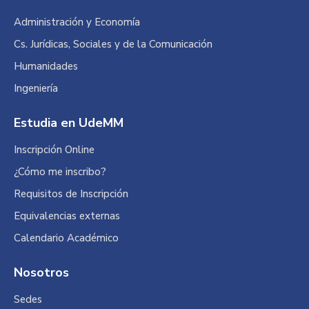
opens
opens
opens
in
in
in
Administración y Economía
new
new
new
Cs. Jurídicas, Sociales y de la Comunicación
window
window
window
Humanidades
Ingeniería
Estudia en UdeMM
Inscripción Online
¿Cómo me inscribo?
Requisitos de Inscripción
Equivalencias externas
Calendario Académico
Nosotros
Sedes