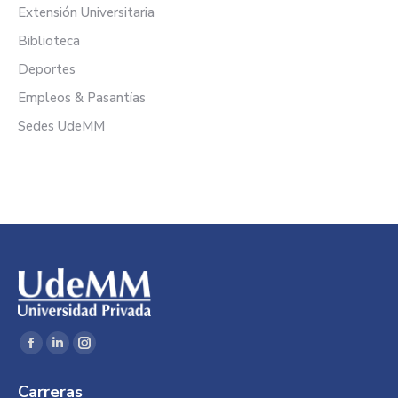
Extensión Universitaria
Biblioteca
Deportes
Empleos & Pasantías
Sedes UdeMM
Encuéntranos en:
Facebook
Linkedin
Instagram
page
page
page
Carreras