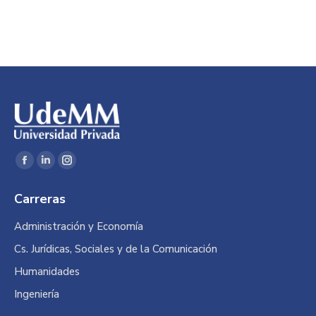
Encuéntranos en:
Facebook
Linkedin
Instagram
page
page
page
Carreras
opens
opens
opens
in
in
in
Administración y Economía
new
new
new
Cs. Jurídicas, Sociales y de la Comunicación
window
window
window
Humanidades
Ingeniería