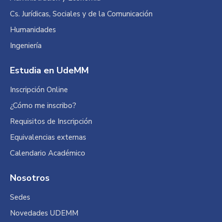
new
new
new
Cs. Jurídicas, Sociales y de la Comunicación
window
window
window
Humanidades
Ingeniería
Estudia en UdeMM
Inscripción Online
¿Cómo me inscribo?
Requisitos de Inscripción
Equivalencias externas
Calendario Académico
Nosotros
Sedes
Novedades UDEMM