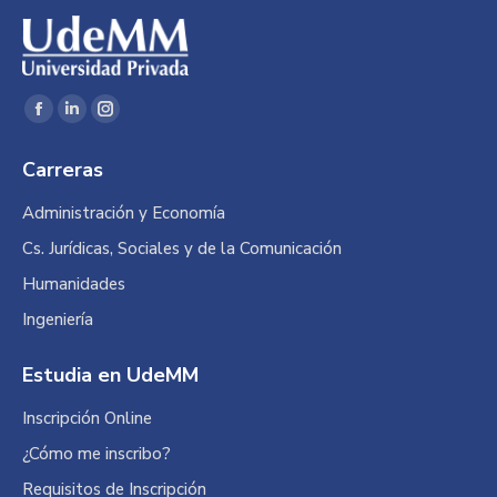
Encuéntranos en:
Facebook
Linkedin
Instagram
page
page
page
Carreras
opens
opens
opens
in
in
in
Administración y Economía
new
new
new
Cs. Jurídicas, Sociales y de la Comunicación
window
window
window
Humanidades
Ingeniería
Estudia en UdeMM
Inscripción Online
¿Cómo me inscribo?
Requisitos de Inscripción