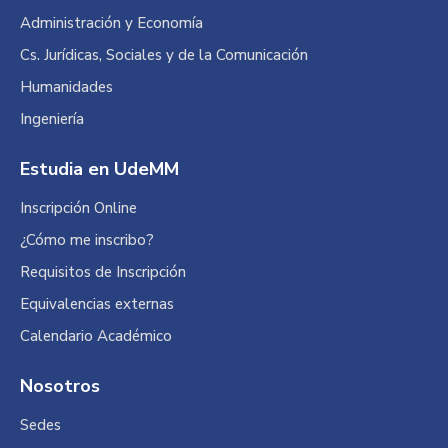
in
in
in
Administración y Economía
new
new
new
Cs. Jurídicas, Sociales y de la Comunicación
window
window
window
Humanidades
Ingeniería
Estudia en UdeMM
Inscripción Online
¿Cómo me inscribo?
Requisitos de Inscripción
Equivalencias externas
Calendario Académico
Nosotros
Sedes