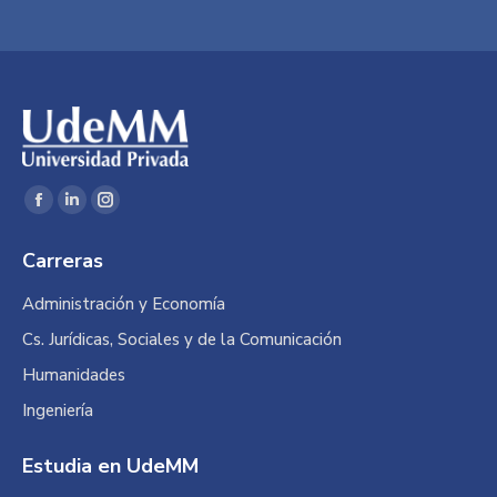
Encuéntranos en:
Facebook
Linkedin
Instagram
page
page
page
Carreras
opens
opens
opens
in
in
in
Administración y Economía
new
new
new
Cs. Jurídicas, Sociales y de la Comunicación
window
window
window
Humanidades
Ingeniería
Estudia en UdeMM